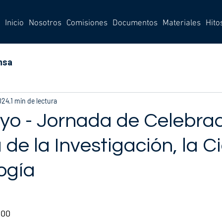
Inicio
Nosotros
Comisiones
Documentos
Materiales
Hito
nsa
024
1 min de lectura
yo - Jornada de Celebra
a de la Investigación, la C
ogía
:00