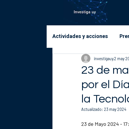
Actividades y acciones
Pre
investigauy
2 may 2
23 de ma
por el Dí
la Tecnol
Actualizado:
23 may 2024
23 de Mayo 2024 - 17