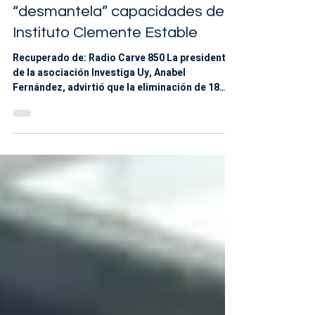
Científicos alertan que la
Rendición de Cuentas
“desmantela” capacidades del
Instituto Clemente Estable
Recuperado de: Radio Carve 850 La presidenta
de la asociación Investiga Uy, Anabel
Fernández, advirtió que la eliminación de 18
cargos vacantes en el Instituto de
Investigaciones Biológicas Clemente Estable,
prevista en el proyecto de Rendición de
Cuentas, compromete el desarrollo futuro de
la investigación científica en Uruguay. En
entrevista con Posta Oriental, Fernández
explicó que, aunque el gobierno sostiene que la
medida no implica despidos porque se trata de
cargos vac