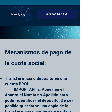
Asociarse
Mecanismos de pago de
la cuota social:
Transferencia o depósito en una
cuenta BROU
IMPORTANTE: Poner en el
Asunto el Nombre y Apellido para
poder identificar el deposito. De ser
posible guardarse una copia de la
transferencia o captura de pantalla.