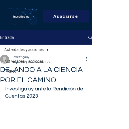
Asociarse
Entrada
Actividades y acciones
investigauy
Actividades y acciones
12 jul 2023
3 min de lectura
DEJANDO A LA CIENCIA
Prensa
POR EL CAMINO
Investiga uy ante la Rendición de 
Cuentas 2023