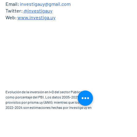
Email: 
investigauy@gmail.com
Twitter: 
@investigauy
Web: 
www.investiga.uy
Evolución de la inversión en I+D del sector Público 
como porcentaje del PBI. Los datos 2005-2021 son 
provistos por prisma.uy (ANII); mientras que los datos 
2022-2024 son estimaciones hechas por 
Investiga uy
 en 
base a los refuerzos presupuestales incluídos en la Ley 
de Presupuesto 2020-2024, y las Rendiciones de 
Cuentas 2022 y 2023, corregidos por las variaciones del 
PBI.