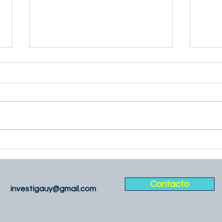
Declaración pública de
Cient
Investiga uy ante la
Rend
eliminación de vacantes
“des
científicas en la rendición de
del 
cuentas.
Esta
Contacto
investigauy@gmail.com