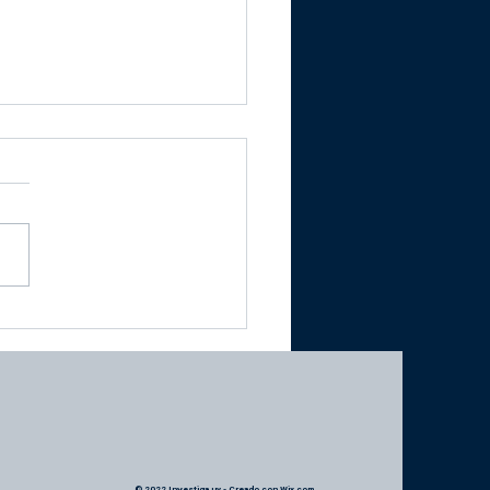
íficos alertan que la
ición de Cuentas
mantela” capacidades
Instituto Clemente
ble
© 2022 Investiga uy - Creado con
Wix.com