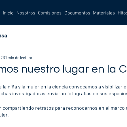
Inicio
Nosotros
Comisiones
Documentos
Materiales
Hito
nsa
023
1 min de lectura
emos nuestro lugar en la C
 la niña y la mujer en la ciencia convocamos a visibilizar el
uchas investigadoras enviaron fotografías en sus espacios
r compartiendo retratos para reconocernos en el marco d
jer. 