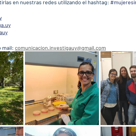
rlas en nuestras redes utilizando el hashtag: 
#mujeresi
y
ga.uy
auy
 mail: 
comunicacion.investigauy@gmail.com