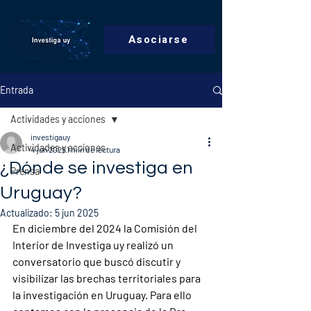
Asociarse
Entrada
Actividades y acciones
investigauy
Actividades y acciones
4 jun 2025
1 min de lectura
¿Dónde se investiga en
Prensa
Uruguay?
Actualizado:
5 jun 2025
En diciembre del 2024 la Comisión del 
Interior de Investiga uy realizó un 
conversatorio que buscó discutir y 
visibilizar las brechas territoriales para 
la investigación en Uruguay. Para ello 