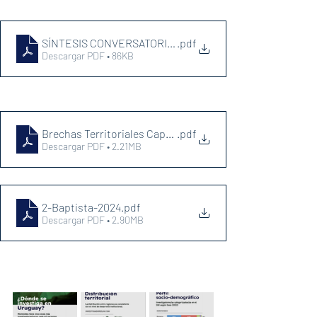
SÍNTESIS CONVERSATORIO INVESTIGA UY.docx
.pdf
Descargar PDF • 86KB
Brechas Territoriales Capacidades Investigación UY (dic.
.pdf
Descargar PDF • 2.21MB
2-Baptista-2024
.pdf
Descargar PDF • 2.90MB