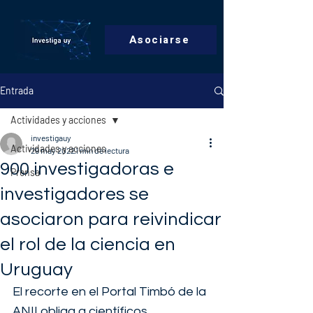
Asociarse
Entrada
Actividades y acciones
investigauy
Actividades y acciones
29 may 2022
1 min de lectura
900 investigadoras e
Prensa
investigadores se
asociaron para reivindicar
el rol de la ciencia en
Uruguay
El recorte en el Portal Timbó de la 
ANII obliga a científicos 