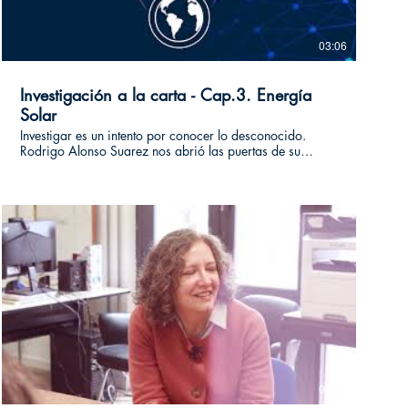
03:06
Investigación a la carta - Cap.3. Energía
Solar
Investigar es un intento por conocer lo desconocido.
Rodrigo Alonso Suarez nos abrió las puertas de su
espacio de trabajo, aunque la mayor parte del tiempo
tiene la mirada puesta en el cielo. Su línea de
investigación busca comprender el recurso solar y
mejorar las aplicaciones de ese conocimiento. Si te gusta
conocer nuevos campos de conocimiento te invitamos a
visualizar nuestro ciclo “Investigación a la carta” donde
podrás acercarte a distintas temáticas de la mano de
socias y socios de Investiga uy. #investigacionalacarta
03:07