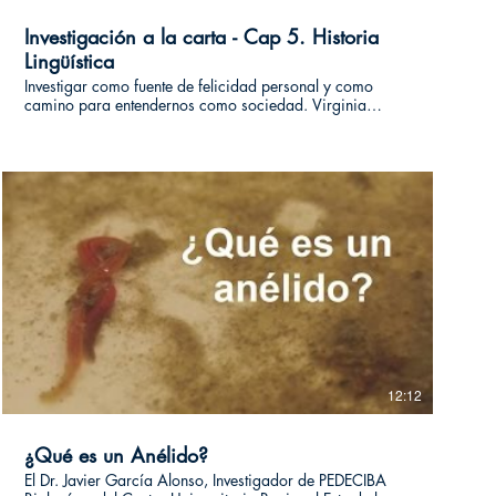
Investigación a la carta - Cap 5. Historia
Lingüística
Investigar como fuente de felicidad personal y como
camino para entendernos como sociedad. Virginia
Bertolotti y Magdalena Coll nos introducen, con mucha
pasión y entrega, en los estudios de la historia del
Español, Portugués, Lenguas Africanas, Indígenas y
Europeas en Uruguay. A lo largo de sus trayectorias han
logrado recuperar un importante corpus de materiales
que ponen a disposición en el sitio:
https://www.cordiam.org/ Esta entrevista surge en el
marco de un ciclo de videos al que llamamos
“Investigación a la carta”. Allí socias y socios de
Investiga uy, difunden y comparten parte de su trabajo en
la actividad científica. #investigacionalacarta
12:12
¿Qué es un Anélido?
El Dr. Javier García Alonso, Investigador de PEDECIBA