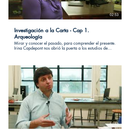
02:53
Investigación a la Carta - Cap 1.
Arqueología
Mirar y conocer el pasado, para comprender el presente.
Irina Capdepont nos abrió la puerta a los estudios de
arqueología prehistórica en el Uruguay. Allí nos
compartió su conocimiento sobre diversas piezas que
constituyen la historia de nuestro país. Investigación a la
carta, es una iniciativa de Investiga uy para visibilizar y
difundir la actividad de socias y socios de la
organización. #investigacionalacarta
02:52