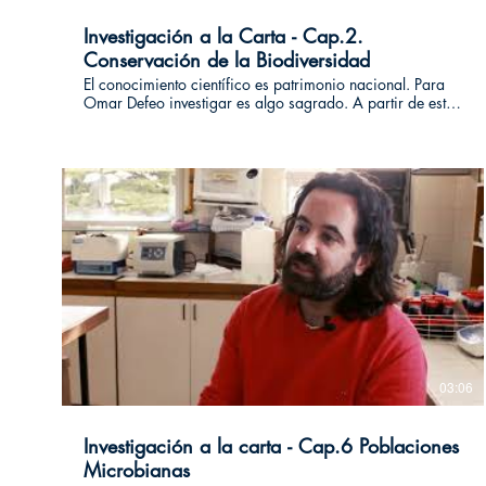
Investigación a la Carta - Cap.2.
Conservación de la Biodiversidad
El conocimiento científico es patrimonio nacional. Para
Omar Defeo investigar es algo sagrado. A partir de esta
impronta nos permitió acercarnos al estudio de las
ciencias ambientales, como una forma de comprender el
impacto que generan los humanos en los ecosistemas.
Este video forma parte de un ciclo de entrevistas a las que
llamamos “Investigación a la carta” donde socias y
socios de la Investiga uy difunden un fragmento de su
área de investigación. #investigacionalacarta
03:06
Investigación a la carta - Cap.6 Poblaciones
Microbianas