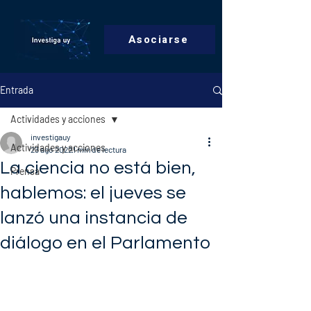
Asociarse
Entrada
Actividades y acciones
investigauy
Actividades y acciones
23 ago 2022
1 min de lectura
La ciencia no está bien,
Prensa
hablemos: el jueves se
lanzó una instancia de
diálogo en el Parlamento