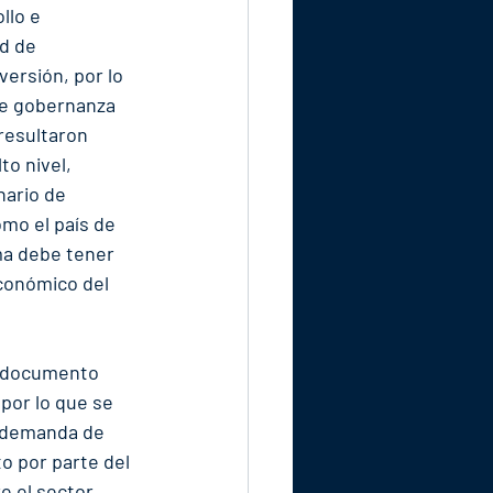
llo e 
d de 
ersión, por lo 
de gobernanza 
resultaron 
to nivel, 
ario de 
mo el país de 
ma debe tener 
conómico del 
l documento 
por lo que se 
a demanda de 
o por parte del 
e el sector 