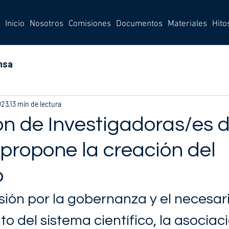
Inicio
Nosotros
Comisiones
Documentos
Materiales
Hito
nsa
023
13 min de lectura
ón de Investigadoras/es d
propone la creación del
o
sión por la gobernanza y el necesari
to del sistema científico, la asociaci