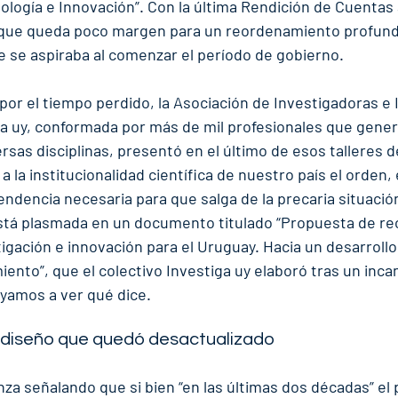
ología e Innovación”. Con la última Rendición de Cuentas a
a que queda poco margen para un reordenamiento profund
e se aspiraba al comenzar el período de gobierno.
por el tiempo perdido, la Asociación de Investigadoras e 
ga uy, conformada por más de mil profesionales que gene
sas disciplinas, presentó en el último de esos talleres d
 la institucionalidad científica de nuestro país el orden, el
endencia necesaria para que salga de la precaria situación
está plasmada en un documento titulado “Propuesta de r
igación e innovación para el Uruguay. Hacia un desarrollo
ento”, que el colectivo Investiga uy elaboró tras un inca
yamos a ver qué dice.
 diseño que quedó desactualizado
a señalando que si bien “en las últimas dos décadas” el 