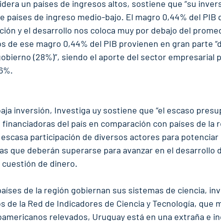
dera un países de ingresos altos, sostiene que “su inver
 de países de ingreso medio-bajo. El magro 0,44% del PIB
ación y el desarrollo nos coloca muy por debajo del promed
os de ese magro 0,44% del PIB provienen en gran parte “d
gobierno (28%)”, siendo el aporte del sector empresarial p
,6%.
baja inversión, Investiga uy sostiene que “el escaso pres
financiadoras del país en comparación con países de la re
a escasa participación de diversos actores para potenciar 
ras que deberán superarse para avanzar en el desarrollo d
 cuestión de dinero.
aíses de la región gobiernan sus sistemas de ciencia, inv
os de la Red de Indicadores de Ciencia y Tecnología, que
roamericanos relevados, Uruguay está en una extraña e i