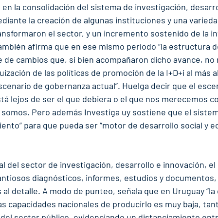
n la consolidación del sistema de investigación, desarro
ediante la creación de algunas instituciones y una varieda
nsformaron el sector, y un incremento sostenido de la inv
ambién afirma que en ese mismo período “la estructura 
ie de cambios que, si bien acompañaron dicho avance, no 
uización de las políticas de promoción de la I+D+i al más al
cenario de gobernanza actual”. Huelga decir que el escen
tá lejos de ser el que debiera o el que nos merecemos co
somos. Pero además Investiga uy sostiene que el siste
iento” para que pueda ser “motor de desarrollo social y e
l del sector de investigación, desarrollo e innovación, e
antiosos diagnósticos, informes, estudios y documentos, 
 al detalle. A modo de punteo, señala que en Uruguay “l
as capacidades nacionales de producirlo es muy baja, tant
del sector público, evidenciando un distanciamiento entr