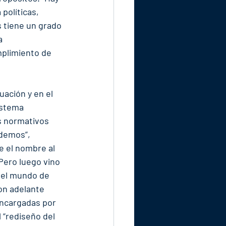
políticas, 
ís tiene un grado 
a 
mplimiento de 
uación y en el 
istema 
os normativos 
 demos”, 
 el nombre al 
 Pero luego vino 
 el mundo de 
on adelante 
encargadas por 
 “rediseño del 