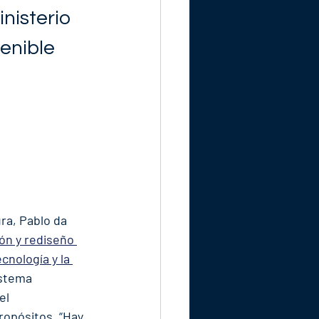
nisterio 
enible 
ra, Pablo da 
ión y rediseño 
cnología y la 
istema 
el 
opósitos. “Hay 