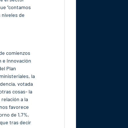
 que “contamos 
 niveles de 
sde comienzos 
n e Innovación 
el Plan 
inisteriales, la 
idencia, votada 
tras cosas- la 
relación a la 
nos favorece 
orno de 1,7%, 
que tras decir 