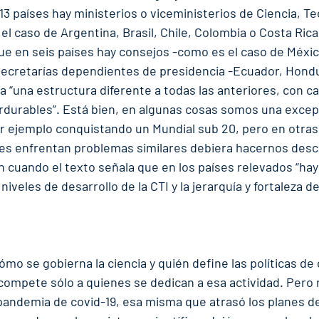
13 países hay ministerios o viceministerios de Ciencia, Te
l caso de Argentina, Brasil, Chile, Colombia o Costa Ric
ue en seis países hay consejos -como es el caso de Méxic
 secretarías dependientes de presidencia -Ecuador, Hond
a “una estructura diferente a todas las anteriores, con c
erdurables”. Está bien, en algunas cosas somos una excep
r ejemplo conquistando un Mundial sub 20, pero en otras
s enfrentan problemas similares debiera hacernos desco
n cuando el texto señala que en los países relevados “hay
niveles de desarrollo de la CTI y la jerarquía y fortaleza d
mo se gobierna la ciencia y quién define las políticas de c
compete sólo a quienes se dedican a esa actividad. Pero n
andemia de covid-19, esa misma que atrasó los planes de