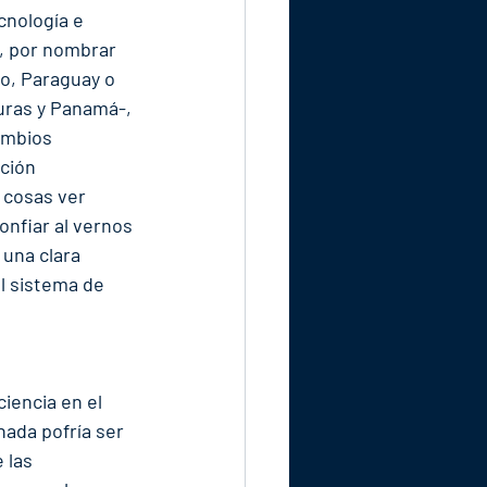
cnología e 
a, por nombrar 
o, Paraguay o 
uras y Panamá-, 
ambios 
ción 
 cosas ver 
nfiar al vernos 
 una clara 
el sistema de 
iencia en el 
ada pofría ser 
 las 