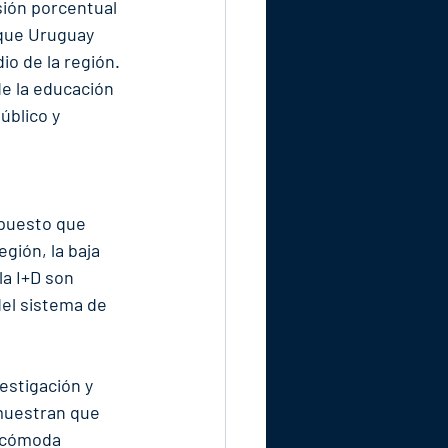
sión porcentual 
 que Uruguay 
io de la región. 
e la educación 
úblico y 
upuesto que 
gión, la baja 
la I+D son 
el sistema de 
estigación y 
 muestran que 
ncómoda 