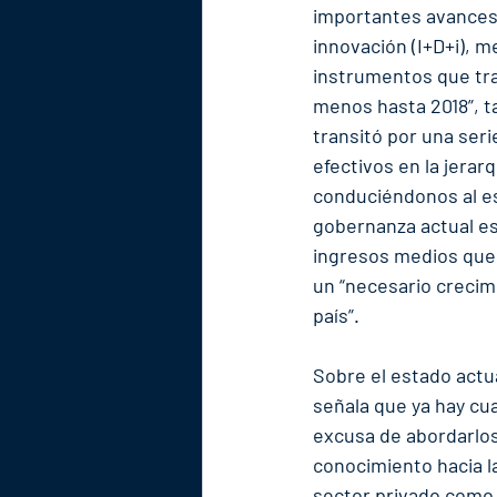
importantes avances e
innovación (I+D+i), m
instrumentos que tra
menos hasta 2018”, t
transitó por una ser
efectivos en la jerarq
conduciéndonos al es
gobernanza actual es
ingresos medios que 
un “necesario crecim
país”.
Sobre el estado actua
señala que ya hay cu
excusa de abordarlos
conocimiento hacia l
sector privado como 