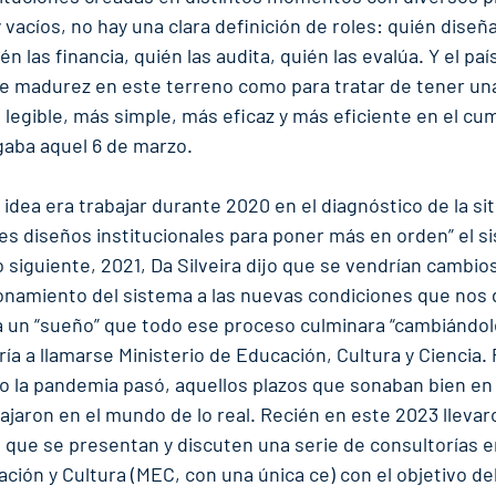
vacíos, no hay una clara definición de roles: quién diseña 
én las financia, quién las audita, quién las evalúa. Y el pa
e madurez en este terreno como para tratar de tener un
 legible, más simple, más eficaz y más eficiente en el cu
gaba aquel 6 de marzo.
dea era trabajar durante 2020 en el diagnóstico de la sit
bles diseños institucionales para poner más en orden” el s
ño siguiente, 2021, Da Silveira dijo que se vendrían cambi
cionamiento del sistema a las nuevas condiciones que nos
 un “sueño” que todo ese proceso culminara “cambiándole
ría a llamarse Ministerio de Educación, Cultura y Ciencia.
o la pandemia pasó, aquellos plazos que sonaban bien en
ajaron en el mundo de lo real. Recién en este 2023 llevar
os que se presentan y discuten una serie de consultorías 
ación y Cultura (MEC, con una única ce) con el objetivo del