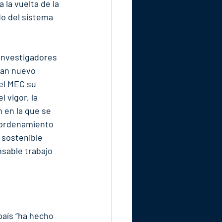
 la vuelta de la 
o del sistema 
Investigadores 
ran nuevo 
el MEC su 
 vigor, la 
 en la que se 
eordenamiento 
 sostenible 
nsable trabajo 
país “ha hecho 