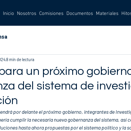
Inicio
Nosotros
Comisiones
Documentos
Materiales
Hito
nsa
024
8 min de lectura
para un próximo gobierno
za del sistema de invest
ción
tendrá por delante el próximo gobierno, integrantes de Investi
ería cumplir la necesaria nueva gobernanza del sistema, así c
luciones hasta ahora propuestas por el sistema político y la so