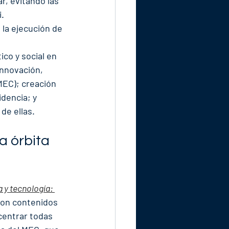
r, evitando las 
i.
la ejecución de 
co y social en 
Innovación, 
(MEC); creación 
dencia; y 
de ellas.
a órbita 
 y tecnología: 
con contenidos 
centrar todas 