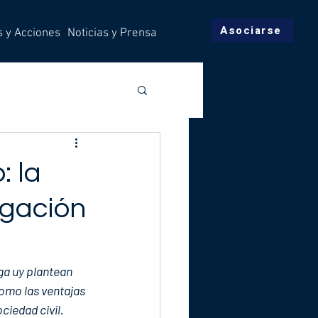
Asociarse
s y Acciones
Noticias y Prensa
: la
igación
ga uy plantean 
omo las ventajas 
ciedad civil.