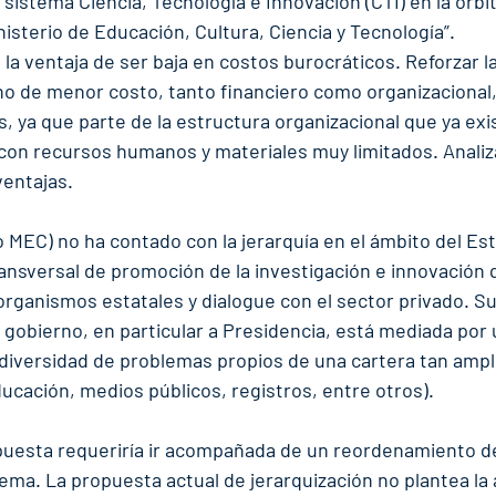
sistema Ciencia, Tecnología e Innovación (CTI) en la órbi
nisterio de Educación, Cultura, Ciencia y Tecnología”.
 la ventaja de ser baja en costos burocráticos. Reforzar la
o de menor costo, tanto financiero como organizacional
s, ya que parte de la estructura organizacional que ya exi
on recursos humanos y materiales muy limitados. Analiz
ventajas.
pio MEC) no ha contado con la jerarquía en el ámbito del Es
transversal de promoción de la investigación e innovación
organismos estatales y dialogue con el sector privado. Su 
 gobierno, en particular a Presidencia, está mediada por 
diversidad de problemas propios de una cartera tan ampl
ucación, medios públicos, registros, entre otros).
opuesta requeriría ir acompañada de un reordenamiento de
tema. La propuesta actual de jerarquización no plantea la 