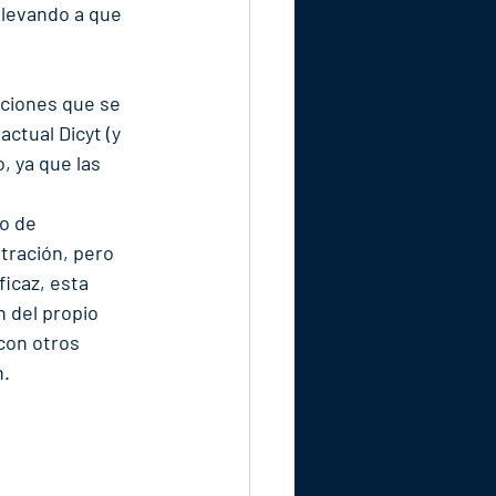
 llevando a que 
cciones que se 
ctual Dicyt (y 
, ya que las 
o de 
tración, pero 
icaz, esta 
n del propio 
con otros 
n.