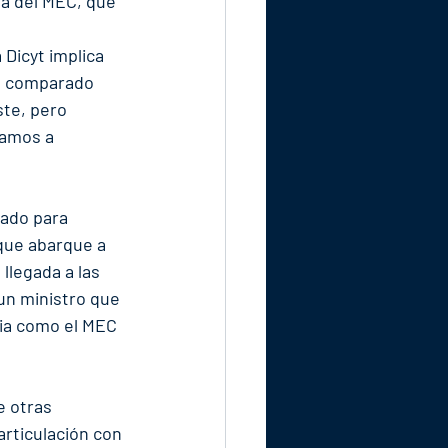
ta del MEC, que 
 Dicyt implica 
, comparado 
ste, pero 
amos a 
tado para 
 que abarque a 
llegada a las 
un ministro que 
ia como el MEC 
 otras 
articulación con 