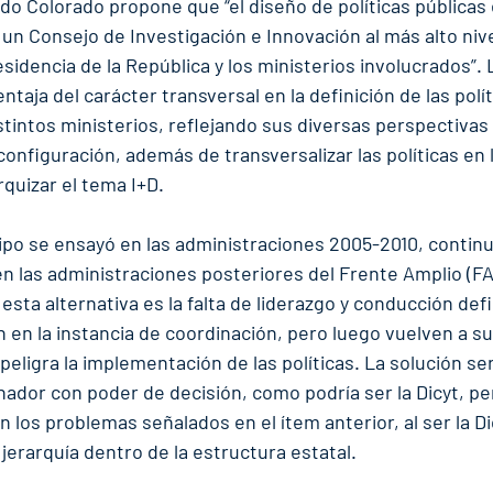
do Colorado propone que “el diseño de políticas públicas
 un Consejo de Investigación e Innovación al más alto niv
idencia de la República y los ministerios involucrados”. 
ntaja del carácter transversal en la definición de las polí
istintos ministerios, reflejando sus diversas perspectivas 
onfiguración, además de transversalizar las políticas en l
rquizar el tema I+D.
ipo se ensayó en las administraciones 2005-2010, contin
en las administraciones posteriores del Frente Amplio (FA
 esta alternativa es la falta de liderazgo y conducción defi
n en la instancia de coordinación, pero luego vuelven a su
peligra la implementación de las políticas. La solución se
ador con poder de decisión, como podría ser la Dicyt, pe
 los problemas señalados en el ítem anterior, al ser la Di
erarquía dentro de la estructura estatal.